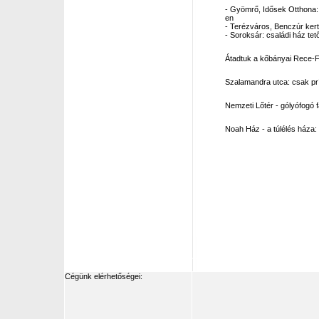
- Gyömrő, Idősek Otthona:
en
- Terézváros, Benczúr kert
- Soroksár: családi ház tet
Átadtuk a kőbányai Rece-F
Szalamandra utca: csak p
Nemzeti Lőtér - gólyófogó 
Noah Ház - a túlélés háza: 
Cégünk elérhetőségei: