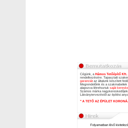
Cégünk, a
Hámos Tetőépítő Kft.
rendelkezésére. Tapasztalt szake
garanciát
az általunk készített fed
Megrendelőink és a szakmabeliek 
alapozva létrehoztuk
saját keres
Számos márka nagykereskedőjekén
Látványtervezéstől az építési anya
" A TETŐ AZ ÉPÜLET KORONÁJA ©
Folyamatban lévő kivitelez